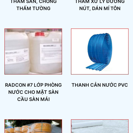
THẤM SÀN, CHỐNG
THẤM XỬ LÝ ĐƯỜNG
THẤM TƯỜNG
NÚT, DÁN MÍ TÔN
RADCON #7 LỚP PHÒNG
THANH CẢN NƯỚC PVC
NƯỚC CHO MẶT SÀN
CẦU SÀN MÁI