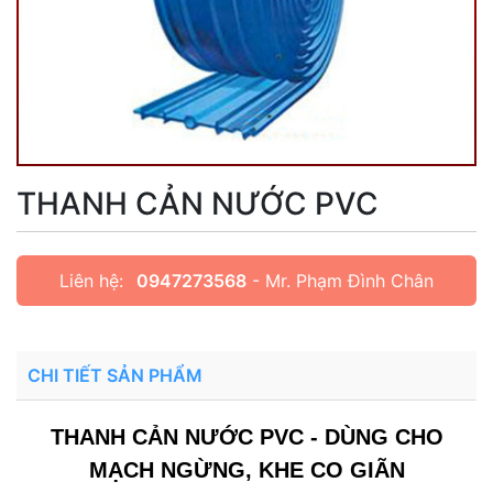
THANH CẢN NƯỚC PVC
Liên hệ:
0947273568
- Mr. Phạm Đình Chân
CHI TIẾT SẢN PHẨM
THANH CẢN NƯỚC PVC - DÙNG CHO
MẠCH NGỪNG, KHE CO GIÃN