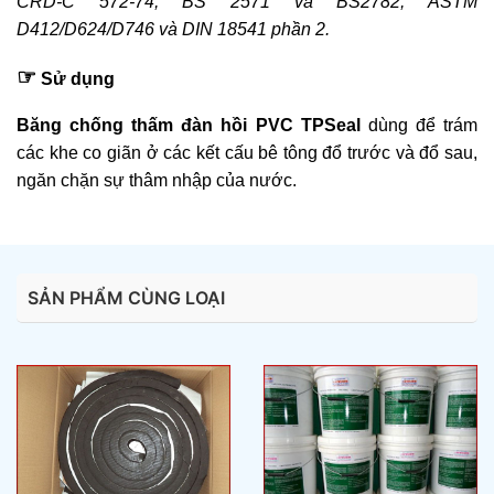
CRD-C 572-74, BS 2571 và BS2782, ASTM
D412/D624/D746 và DIN 18541 phần 2.
☞
Sử dụng
Băng chống thấm đàn hồi PVC TPSeal
dùng để trám
các khe co giãn ở các kết cấu bê tông đổ trước và đổ sau,
ngăn chặn sự thâm nhập của nước.
SẢN PHẨM CÙNG LOẠI