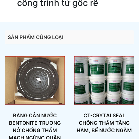
công trình từ gốc rễ
SẢN PHẨM CÙNG LOẠI
BĂNG CẢN NƯỚC
CT-CRYTALSEAL
BENTONITE TRƯƠNG
CHỐNG THẤM TẦNG
NỞ CHỐNG THẤM
HẦM, BỂ NƯỚC NGẦM
MẠCH NGỪNG QUẤN