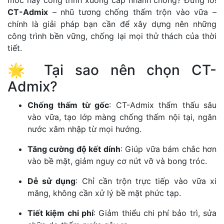
mốc hay công trình xuống cấp nhanh chóng? Đừng lo!
CT-Admix
– nhũ tương chống thấm trộn vào vữa –
chính là giải pháp bạn cần để xây dựng nên những
công trình bền vững, chống lại mọi thử thách của thời
tiết.
🌟 Tại sao nên chọn CT-
Admix?
Chống thấm từ gốc
: CT-Admix thẩm thấu sâu
vào vữa, tạo lớp màng chống thấm nội tại, ngăn
nước xâm nhập từ mọi hướng.
Tăng cường độ kết dính
: Giúp vữa bám chắc hơn
vào bề mặt, giảm nguy cơ nứt vỡ và bong tróc.
Dễ sử dụng
: Chỉ cần trộn trực tiếp vào vữa xi
măng, không cần xử lý bề mặt phức tạp.
Tiết kiệm chi phí
: Giảm thiểu chi phí bảo trì, sửa